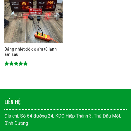
Bảng nhiệt độ độ ẩm tủ lạnh
âm sâu
Được xếp
hạng
5.00
5 sao
LIÊN HỆ
Địa chỉ: Số 64 đường 24, KDC Hiệp Thành 3, Thủ Dầu Một,
Bình Dương