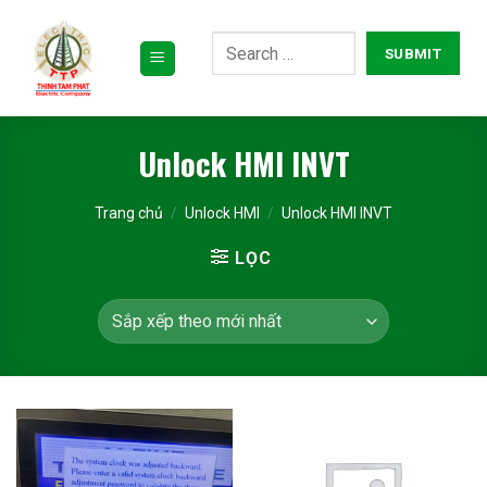
Bỏ
qua
nội
dung
Unlock HMI INVT
Trang chủ
/
Unlock HMI
/
Unlock HMI INVT
LỌC