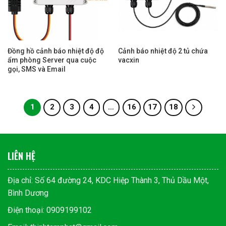
Đồng hồ cảnh báo nhiệt độ độ
Cảnh báo nhiệt độ 2 tủ chứa
ẩm phòng Server qua cuộc
vacxin
gọi, SMS và Email
1
2
3
4
…
16
17
18
LIÊN HỆ
Địa chỉ: Số 64 đường 24, KDC Hiệp Thành 3, Thủ Dầu Một,
Bình Dương
Điện thoại: 0909199102