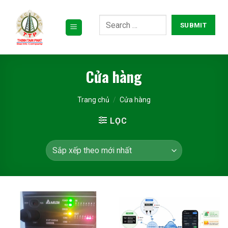
Bỏ
qua
nội
dung
Cửa hàng
Trang chủ
/
Cửa hàng
LỌC