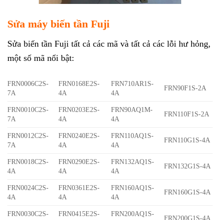
Sửa máy biến tần Fuji
Sửa biến tần Fuji tất cả các mã và tất cả các lỗi hư hỏng,
một số mã nổi bật:
FRN0006C2S-
FRN0168E2S-
FRN710AR1S-
FRN90F1S-2A
7A
4A
4A
FRN0010C2S-
FRN0203E2S-
FRN90AQ1M-
FRN110F1S-2A
7A
4A
4A
FRN0012C2S-
FRN0240E2S-
FRN110AQ1S-
FRN110G1S-4A
7A
4A
4A
FRN0018C2S-
FRN0290E2S-
FRN132AQ1S-
FRN132G1S-4A
4A
4A
4A
FRN0024C2S-
FRN0361E2S-
FRN160AQ1S-
FRN160G1S-4A
4A
4A
4A
FRN0030C2S-
FRN0415E2S-
FRN200AQ1S-
FRN200G1S-4A