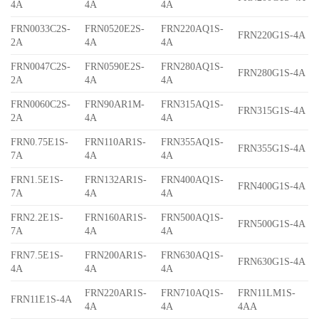
4A
4A
4A
FRN0033C2S-
FRN0520E2S-
FRN220AQ1S-
FRN220G1S-4A
2A
4A
4A
FRN0047C2S-
FRN0590E2S-
FRN280AQ1S-
FRN280G1S-4A
2A
4A
4A
FRN0060C2S-
FRN90AR1M-
FRN315AQ1S-
FRN315G1S-4A
2A
4A
4A
FRN0.75E1S-
FRN110AR1S-
FRN355AQ1S-
FRN355G1S-4A
7A
4A
4A
FRN1.5E1S-
FRN132AR1S-
FRN400AQ1S-
FRN400G1S-4A
7A
4A
4A
FRN2.2E1S-
FRN160AR1S-
FRN500AQ1S-
FRN500G1S-4A
7A
4A
4A
FRN7.5E1S-
FRN200AR1S-
FRN630AQ1S-
FRN630G1S-4A
4A
4A
4A
FRN220AR1S-
FRN710AQ1S-
FRN11LM1S-
FRN11E1S-4A
4A
4A
4AA