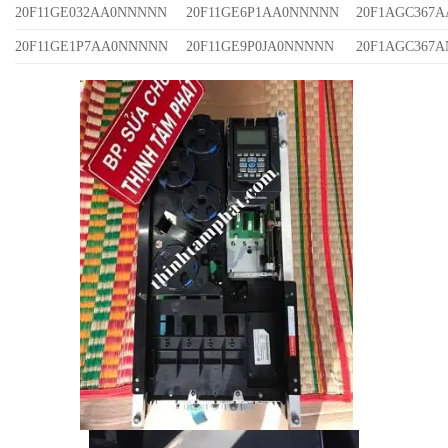
20F11GE032AA0NNNNN
20F11GE6P1AA0NNNNN
20F1AGC367
20F11GE1P7AA0NNNNN
20F11GE9P0JA0NNNNN
20F1AGC367