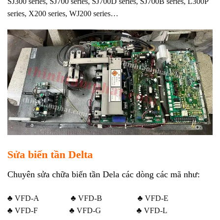
SJ300 series, SJ700 series, SJ700D series, SJ700B series, L300P
series, X200 series, WJ200 series…
Sửa biến tần Delta
Chuyên sửa chữa biến tần Dela các dòng các mã như:
♣ VFD-A ♣ VFD-B ♣ VFD-E
♣ VFD-F ♣ VFD-G ♣ VFD-L