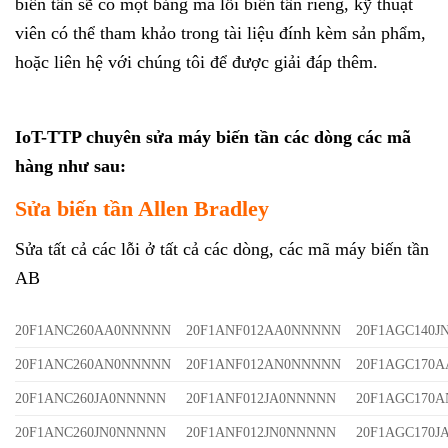
biến tần sẽ có một bảng mã lỗi biến tần riêng, kỹ thuật
viên có thể tham khảo trong tài liệu đính kèm sản phẩm,
hoặc liên hệ với chúng tôi để được giải đáp thêm.
IoT-TTP chuyên sửa máy biến tần các dòng các mã
hàng như sau:
Sửa biến tần Allen Bradley
Sửa tất cả các lỗi ở tất cả các dòng, các mã máy biến tần
AB
20F1ANC260AA0NNNNN
20F1ANF012AA0NNNNN
20F1AGC140
20F1ANC260AN0NNNNN
20F1ANF012AN0NNNNN
20F1AGC170
20F1ANC260JA0NNNNN
20F1ANF012JA0NNNNN
20F1AGC170
20F1ANC260JN0NNNNN
20F1ANF012JN0NNNNN
20F1AGC170