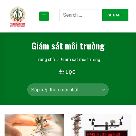
Bỏ
qua
nội
dung
Giám sát môi trường
Trang chủ
/
Giám sát môi trường
LỌC