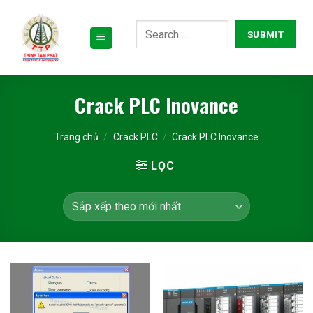
Bỏ
qua
nội
dung
Crack PLC Inovance
Trang chủ
/
Crack PLC
/
Crack PLC Inovance
LỌC