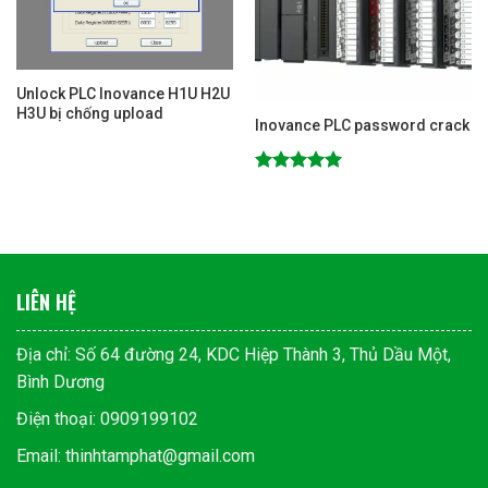
Unlock PLC Inovance H1U H2U
H3U bị chống upload
Inovance PLC password crack
Được xếp
hạng
5.00
5 sao
LIÊN HỆ
Địa chỉ: Số 64 đường 24, KDC Hiệp Thành 3, Thủ Dầu Một,
Bình Dương
Điện thoại: 0909199102
Email: thinhtamphat@gmail.com