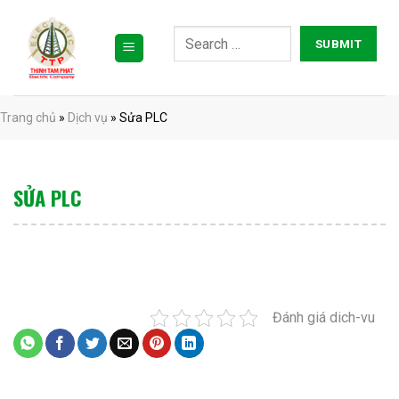
Bỏ
qua
nội
dung
Trang chủ
»
Dịch vụ
»
Sửa PLC
SỬA PLC
Đánh giá dich-vu