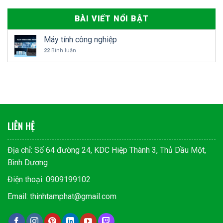
nhiên ở Việt Nam khái niệm
này đa số dùng để ám chỉ loại
BÀI VIẾT NỔI BẬT
biến tần chuyển đổi điện áp và
tần số ở điện áp AC. Thuật
Máy tính công nghiệp
ngữ chuyên dùng trên thế giới
22
Bình luận
dùng […]
LIÊN HỆ
Địa chỉ: Số 64 đường 24, KDC Hiệp Thành 3, Thủ Dầu Một,
Bình Dương
Điện thoại: 0909199102
Email: thinhtamphat@gmail.com