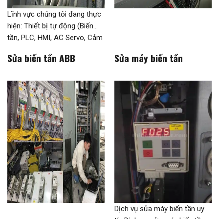
Lĩnh vực chúng tôi đang thực
hiện: Thiết bị tự động (Biến
tần, PLC, HMI, AC Servo, Cảm
biến…) Dịch vụ kỹ thuật (Thiết
Sửa biến tần ABB
Sửa máy biến tần
kế, làm tủ điện và lập trình)
Dịch vụ sửa chữa bảo trì (Sửa
chữa biến tần, PLC,HMI,
Servo, Máy móc thiết bị)
Chúng tôi chuyên cung cấp-
sửa chữa các […]
Dịch vụ sửa máy biến tần uy