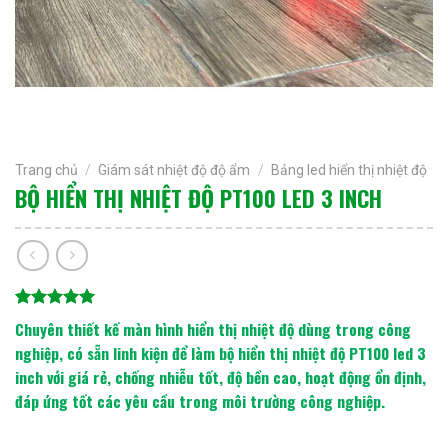
Trang chủ
/
Giám sát nhiệt độ độ ẩm
/
Bảng led hiển thị nhiệt độ
BỘ HIỂN THỊ NHIỆT ĐỘ PT100 LED 3 INCH
5.00
4
trên 5
Chuyên thiết kế màn hình hiển thị nhiệt độ dùng trong công
dựa trên
nghiệp, có sẵn linh kiện để làm bộ hiển thị nhiệt độ PT100 led 3
đánh giá
inch với giá rẻ, chống nhiễu tốt, độ bền cao, hoạt động ổn định,
đáp ứng tốt các yêu cầu trong môi trường công nghiệp.