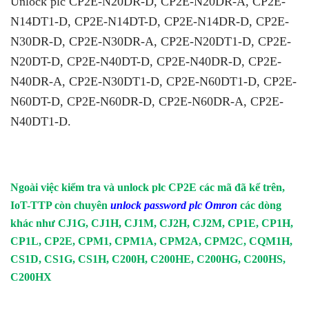
Unlock plc CP2E-N20DR-D, CP2E-N20DR-A, CP2E-
N14DT1-D, CP2E-N14DT-D, CP2E-N14DR-D, CP2E-
N30DR-D, CP2E-N30DR-A, CP2E-N20DT1-D, CP2E-
N20DT-D, CP2E-N40DT-D, CP2E-N40DR-D, CP2E-
N40DR-A, CP2E-N30DT1-D, CP2E-N60DT1-D, CP2E-
N60DT-D, CP2E-N60DR-D, CP2E-N60DR-A, CP2E-
N40DT1-D.
Ngoài việc kiểm tra và unlock plc CP2E các mã đã kể trên,
IoT-TTP còn chuyên
unlock password plc Omron
các dòng
khác như CJ1G, CJ1H, CJ1M, CJ2H, CJ2M, CP1E, CP1H,
CP1L, CP2E, CPM1, CPM1A, CPM2A, CPM2C, CQM1H,
CS1D, CS1G, CS1H, C200H, C200HE, C200HG, C200HS,
C200HX