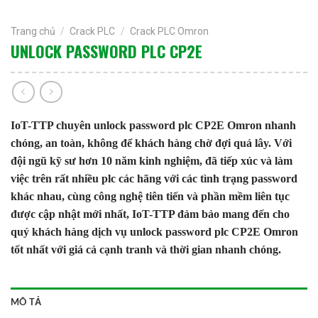
Trang chủ
/
Crack PLC
/
Crack PLC Omron
UNLOCK PASSWORD PLC CP2E
IoT-TTP chuyên unlock password plc CP2E Omron nhanh
chóng, an toàn, không để khách hàng chờ đợi quá lây. Với
đội ngũ kỹ sư hơn 10 năm kinh nghiệm, đã tiếp xúc và làm
việc trên rất nhiều plc các hãng với các tình trạng password
khác nhau, cùng công nghệ tiên tiến và phần mềm liên tục
được cập nhật mới nhất, IoT-TTP đảm bảo mang đến cho
quý khách hàng dịch vụ unlock password plc CP2E Omron
tốt nhất với giá cả cạnh tranh và thời gian nhanh chóng.
MÔ TẢ