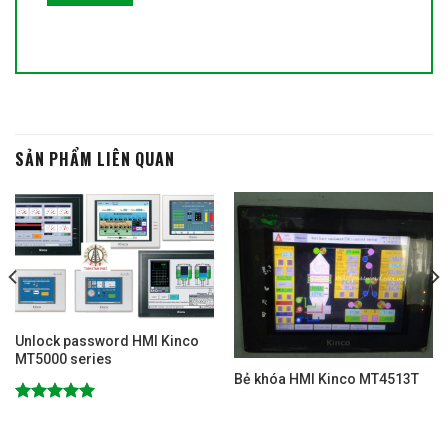
SẢN PHẨM LIÊN QUAN
Unlock password HMI Kinco
MT5000 series
Bẻ khóa HMI Kinco MT4513T
Được xếp
hạng
5.00
5 sao