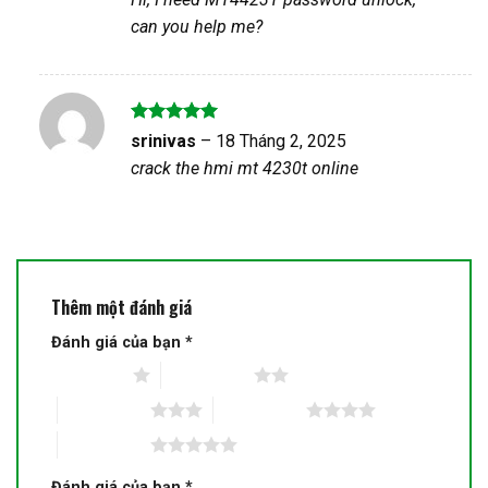
sao
can you help me?
Được xếp
srinivas
–
18 Tháng 2, 2025
hạng
5
5
crack the hmi mt 4230t online
sao
Thêm một đánh giá
Đánh giá của bạn
*
1 trên 5 sao
2 trên 5 sao
3 trên 5 sao
4 trên 5 sao
5 trên 5 sao
Đánh giá của bạn
*