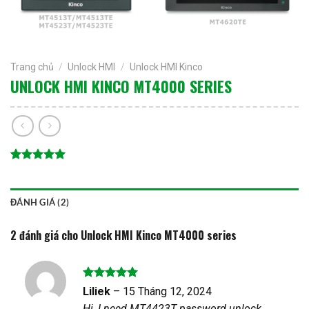
Trang chủ
/
Unlock HMI
/
Unlock HMI Kinco
UNLOCK HMI KINCO MT4000 SERIES
5.00
2
trên 5
dựa trên
đánh giá
ĐÁNH GIÁ (2)
2 đánh giá cho
Unlock HMI Kinco MT4000 series
Được xếp
Liliek
–
15 Tháng 12, 2024
hạng
5
5
Hi, I need MT4423T password unlock,