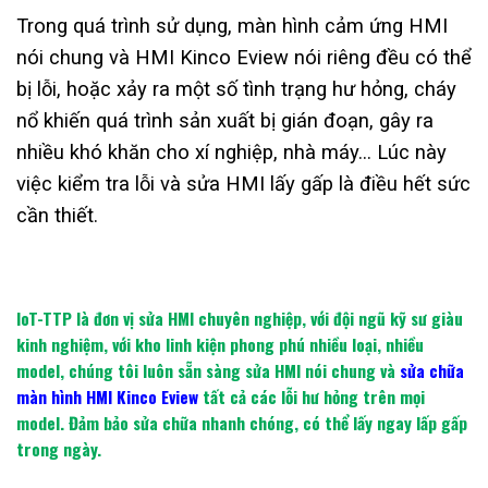
Trong quá trình sử dụng, màn hình cảm ứng HMI
nói chung và HMI Kinco Eview nói riêng đều có thể
bị lỗi, hoặc xảy ra một số tình trạng hư hỏng, cháy
nổ khiến quá trình sản xuất bị gián đoạn, gây ra
nhiều khó khăn cho xí nghiệp, nhà máy… Lúc này
việc kiểm tra lỗi và sửa HMI lấy gấp là điều hết sức
cần thiết.
IoT-TTP là đơn vị sửa HMI chuyên nghiệp, với đội ngũ kỹ sư giàu
kinh nghiệm, với kho linh kiện phong phú nhiều loại, nhiều
model, chúng tôi luôn sẵn sàng sửa HMI nói chung và
sửa chữa
màn hình HMI Kinco Eview
tất cả các lỗi hư hỏng trên mọi
model. Đảm bảo sửa chữa nhanh chóng, có thể lấy ngay lấp gấp
trong ngày.