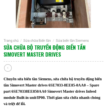
Trang chủ
/
Sửa chữa Biến tần
/
Sửa biến tần Siemens
SỬA CHỮA BỘ TRUYỀN ĐỘNG BIẾN TẦN
SIMOVERT MASTER DRIVES
Chuyên sửa biến tần Siemens, sửa chữa bộ truyền động biến
tần Simovert Master drives 6SE7033-8EE85-0AA0 – Spare
part 6SE70338EE850AA0 Simovert Master drives Infeed
module Built-in unit/IP00. Thời gian sửa chữa nhanh chóng
và triệt để lỗi.