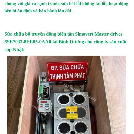
chóng với giá cả cạnh tranh, sửa hết lỗi không tái lỗi, hoạt động
bền bỉ ổn định và bảo hành lâu dài.
Sửa chữa bộ truyền động biến tần Simovert Master drives
6SE7033-8EE85-0AA0 tại Bình Dương cho công ty sản xuất
cáp Nhật: