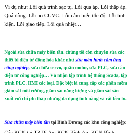
Ví dụ như: Lỗi quá trình sạc tụ. Lỗi quá áp. Lỗi thấp áp.
Quá dòng. Lỗi bo CUVC. Lỗi cảm biến tốc độ. Lỗi linh
kiện. Lỗi giao tiếp. Lỗi quá nhiệt…
Ngoài sửa chữa máy biến tần, chúng tôi còn chuyên sửa các
thiệt bị điện tự động hóa khác như
sửa màn hình cảm ứng
công nghiệp
, sửa chữa servo, quấn motor, sửa PLC, sửa cân
điện tử công nghiệp… Và nhận lập trình hệ thống Scada, lập
trình PLC, HMI các loại. Đặc biệt là cung cấp các phần mềm
giám sát môi rường, giám sát năng lượng và giám sát sản
xuất với chi phí thấp nhưng đa dạng tính năng và rất bền bỉ.
Sửa chữa máy biến tần
tại Bình Dương các khu công nghiệp:
Các KCN tại TP Dĩ An: KCN Bình An, KCN Bình