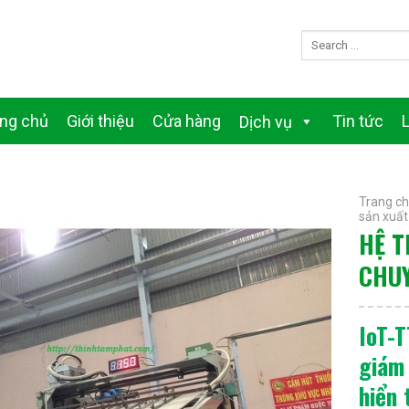
ang chủ
Giới thiệu
Cửa hàng
Tin tức
Dịch vụ
Trang c
sản xuất
HỆ T
CHU
IoT-T
giám 
hiển 