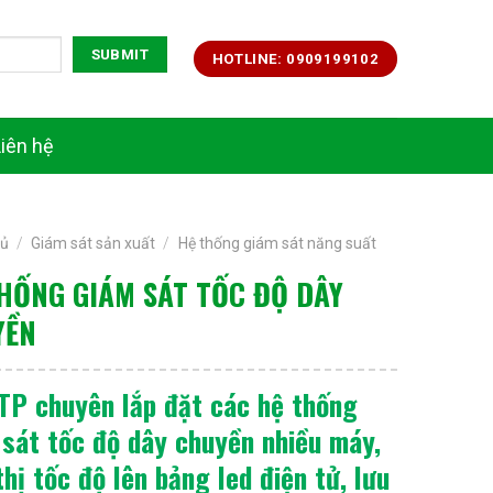
HOTLINE: 0909199102
Liên hệ
hủ
/
Giám sát sản xuất
/
Hệ thống giám sát năng suất
HỐNG GIÁM SÁT TỐC ĐỘ DÂY
YỀN
TP chuyên lắp đặt các hệ thống
sát tốc độ dây chuyền nhiều máy,
thị tốc độ lên bảng led điện tử, lưu